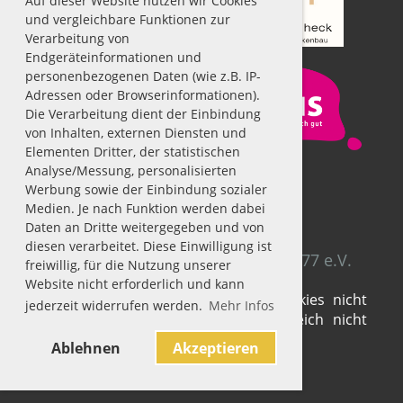
Auf dieser Website nutzen wir Cookies
und vergleichbare Funktionen zur
Verarbeitung von
Endgeräteinformationen und
personenbezogenen Daten (wie z.B. IP-
Adressen oder Browserinformationen).
Die Verarbeitung dient der Einbindung
von Inhalten, externen Diensten und
Elementen Dritter, der statistischen
Analyse/Messung, personalisierten
Werbung sowie der Einbindung sozialer
Medien. Je nach Funktion werden dabei
Impressum
|
Datenschutz
Daten an Dritte weitergegeben und von
diesen verarbeitet. Diese Einwilligung ist
© SV Fühlingen-Chorweiler 1929/77 e.V.
freiwillig, für die Nutzung unserer
Website nicht erforderlich und kann
Sie haben die Verwendung von Cookies nicht
jederzeit widerrufen werden.
Mehr Infos
akzeptiert. Deshalb kann dieser Bereich nicht
dargestellt werden.
Ablehnen
Akzeptieren