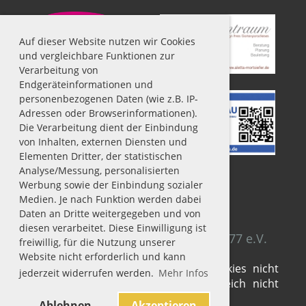
Auf dieser Website nutzen wir Cookies
und vergleichbare Funktionen zur
Verarbeitung von
Endgeräteinformationen und
personenbezogenen Daten (wie z.B. IP-
Adressen oder Browserinformationen).
Die Verarbeitung dient der Einbindung
von Inhalten, externen Diensten und
Elementen Dritter, der statistischen
Analyse/Messung, personalisierten
Werbung sowie der Einbindung sozialer
Medien. Je nach Funktion werden dabei
Impressum
|
Datenschutz
Daten an Dritte weitergegeben und von
diesen verarbeitet. Diese Einwilligung ist
© SV Fühlingen-Chorweiler 1929/77 e.V.
freiwillig, für die Nutzung unserer
Website nicht erforderlich und kann
Sie haben die Verwendung von Cookies nicht
jederzeit widerrufen werden.
Mehr Infos
akzeptiert. Deshalb kann dieser Bereich nicht
dargestellt werden.
Ablehnen
Akzeptieren